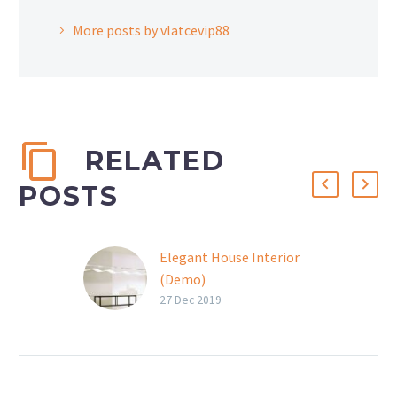
More posts by vlatcevip88
RELATED
POSTS
Elegant House Interior
(Demo)
Lorem Ipsum. Proin
27 Dec 2019
gravida nibh vel velit
auctor aliquet. Aenean
sollicitudin, lorem quis
bibendum auctor, nisi elit