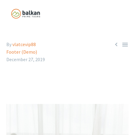


By
vlatcevip88
Footer (Demo)
December 27, 2019