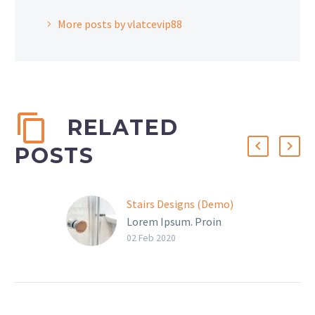
More posts by vlatcevip88
RELATED
POSTS
Stairs Designs (Demo)
Lorem Ipsum. Proin
gravida nibh vel velit
02 Feb 2020
auctor aliquet. Aenean
sollicitudin, lorem quis
bibendum auctor, nisi elit
consequat ipsum, nec